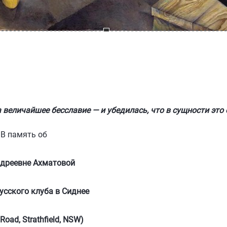
айшее бесславие — и убедилась, что в сущности это од
 об
хматовой
усского клуба в Сиднее
field, NSW)