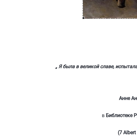
„ Я была в великой славе, испытала велич
В память
Анне Андреевне А
в
Библиотеке Р
(7 Albert Road, Strath