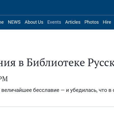
me
NEWS
About Us
Events
Articles
Photos
Hire
ия в Библиотеке Русск
 PM
 величайшее бесславие — и убедилась, что в 