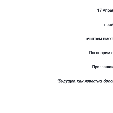
17 Апреля 2026 г. в
пройдут громкие
«читаем вместе с
Поговорим о ее окруже
Приглашаются все ж
“Будущее, как известно, бросает свою