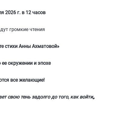
 12 часов
 чтения
тихи
Анны Ахматовой
»
нии и эпохе
елающие!
 тень задолго до того, как войти„