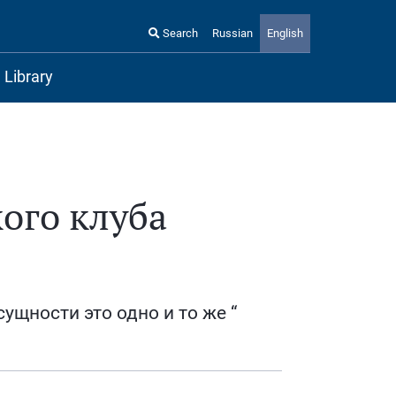
Search
Russian
English
Library
ого клуба
сущности это одно и то же “