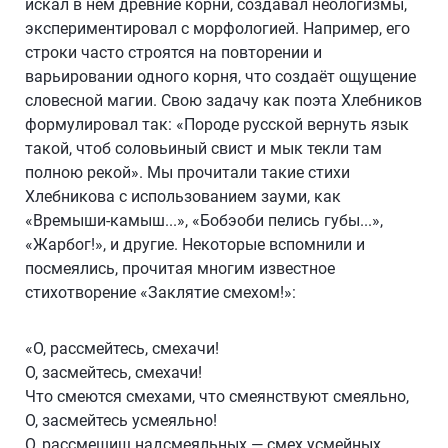
искал в нём древние корни, создавал неологизмы,
экспериментировал с морфологией. Например, его
строки часто строятся на повторении и
варьировании одного корня, что создаёт ощущение
словесной магии. Свою задачу как поэта Хлебников
формулировал так: «Породе русской вернуть язык
такой, чтоб соловьиный свист и мык текли там
полною рекой». Мы прочитали такие стихи
Хлебникова с использованием зауми, как
«Времыши-камыш...», «Бобэоби пелись губы...»,
«Жарбог!», и другие. Некоторые вспомнили и
посмеялись, прочитая многим известное
стихотворение «Заклятие смехом!»:
«О, рассмейтесь, смехачи!
О, засмейтесь, смехачи!
Что смеются смехами, что смеянствуют смеяльно,
О, засмейтесь усмеяльно!
О, рассмешищ надсмеяльных — смех усмейных