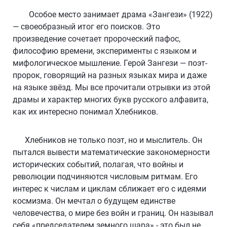
Особое место занимает драма «Зангези» (1922)
— своеобразный итог его поисков. Это
произведение сочетает пророческий пафос,
философию времени, эксперименты с языком и
мифологическое мышление. Герой Зангези — поэт-
пророк, говорящий на разных языках мира и даже
на языке звёзд. Мы все прочитали отрывки из этой
драмы и характер многих букв русского алфавита,
как их интересно понимал Хлебников.
Хлебников не только поэт, но и мыслитель. Он
пытался вывести математические закономерности
исторических событий, полагая, что войны и
революции подчиняются числовым ритмам. Его
интерес к числам и циклам сближает его с идеями
космизма. Он мечтал о будущем единстве
человечества, о мире без войн и границ. Он называл
себя «председателем земного шара» - это был не